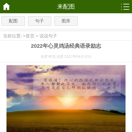
来配图
配图
句子
图库
当前位置: >
首页
>
说说句子
2022年心灵鸡汤经典语录励志
热度:
鲜花:
鸡蛋:
2022年04月10日