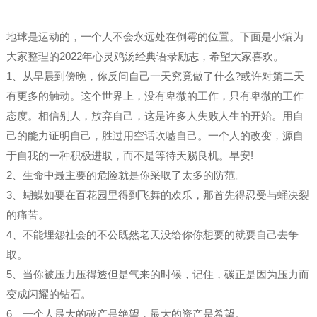
地球是运动的，一个人不会永远处在倒霉的位置。下面是小编为
大家整理的2022年心灵鸡汤经典语录励志，希望大家喜欢。
1、从早晨到傍晚，你反问自己一天究竟做了什么?或许对第二天
有更多的触动。这个世界上，没有卑微的工作，只有卑微的工作
态度。相信别人，放弃自己，这是许多人失败人生的开始。用自
己的能力证明自己，胜过用空话吹嘘自己。一个人的改变，源自
于自我的一种积极进取，而不是等待天赐良机。早安!
2、生命中最主要的危险就是你采取了太多的防范。
3、蝴蝶如要在百花园里得到飞舞的欢乐，那首先得忍受与蛹决裂
的痛苦。
4、不能埋怨社会的不公既然老天没给你你想要的就要自己去争
取。
5、当你被压力压得透但是气来的时候，记住，碳正是因为压力而
变成闪耀的钻石。
6、一个人最大的破产是绝望，最大的资产是希望。