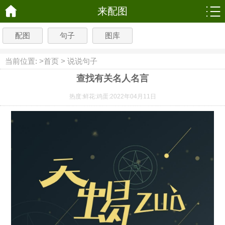
来配图
配图
句子
图库
当前位置: >
首页
>
说说句子
查找有关名人名言
热度:
鲜花:
鸡蛋:
2022年04月11日