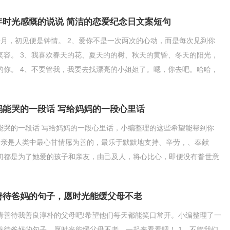
年时光感慨的说说 简洁的恋爱纪念日文案短句
皓月，初见便是钟情。 2、爱你不是一次两次的心动，而是每次见到你
笑容。 3、我喜欢春天的花、夏天的的树、秋天的黄昏、冬天的阳光，
的你。 4、不要管我，我要去找漂亮的小姐姐了。嗯，你去吧。哈哈，
啦。 5、我
妈能哭的一段话 写给妈妈的一段心里话
能哭的一段话 写给妈妈的一段心里话，小编整理的这些希望能帮到你
母亲是人类中最心甘情愿为善的，最乐于默默地支持、辛劳，、奉献
切都是为了她爱的孩子和亲友，由己及人，将心比心，即便没有普世意
高信仰，也对整个人类甚
善待爸妈的句子，愿时光能缓父母不老
请善待我善良淳朴的父母吧!希望他们每天都能笑口常开。小编整理了一
善待爸妈的句子，愿时光能缓父母不老，一起来看看吧！ 1、不管我们