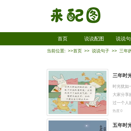
首页
说说配图
说说句
当前位置: >>
首页
>>
说说句子
>>
三年
三年时
时光犹如
大家分享
过一个人
过，便消
热度:0
五年时