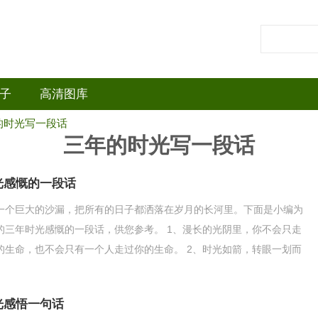
子
高清图库
的时光写一段话
三年的时光写一段话
光感慨的一段话
一个巨大的沙漏，把所有的日子都洒落在岁月的长河里。下面是小编为
的三年时光感慨的一段话，供您参考。 1、漫长的光阴里，你不会只走
的生命，也不会只有一个人走过你的生命。 2、时光如箭，转眼一划而
失得无影无踪了。
光感悟一句话