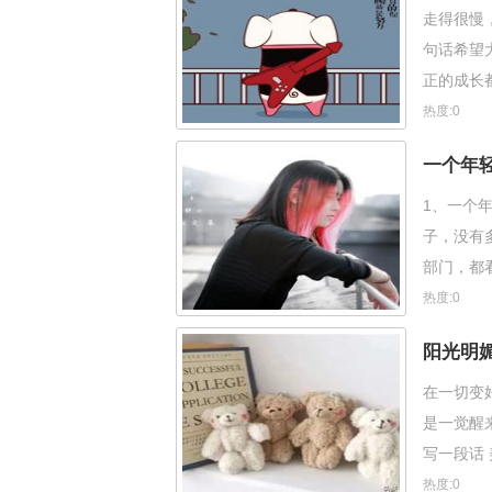
走得很慢
句话希望
正的成长
被迫的在
热度:0
一个年
1、一个
子，没有
部门，都
自己。4
热度:0
阳光明
在一切变
是一觉醒
写一段话
的望尘莫
热度:0