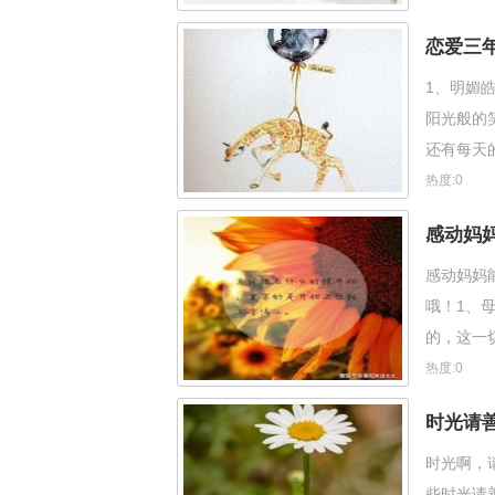
恋爱三
1、明媚
阳光般的
还有每天
小姐姐我来
热度:0
感动妈
感动妈妈
哦！1、
的，这一
义上的崇
热度:0
时光请
时光啊，
些时光请