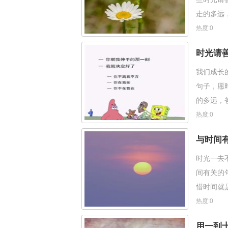
走的多远
他们。 
热度:0
时光请
我们成长
句子，愿
的多远，
们。 2
热度:0
与时间
时光一去
间有关的
惜时间就
恨。同学
热度:0
用一到