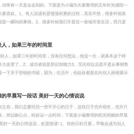
，但终有一天是会走到的。下面是为小编为大家整理的五年时光感悟一
大家喜欢。1、有人说成长是慢慢积累的过程，其实不然，很多时候真
都是一瞬间的事情。2、很多时候我们不是在一座城市里生活，而只是
这里活着，仅此而已。
轻人，如果三年的时间里
年轻人，如果三年的时间里，没有任何想法，他这一生，就基本这个样
多大改变了。2、成功者就是胆识加魄力3、无论你以后是不是从事销售
看一下关于营销的书籍，因为，生活中，你处处都是在向别人推销展示
、给自己定一个五年
媚的早晨写一段话 美好一天的心情说说
好之前，我们总要经历一些不开心的日子，这段日子也许很长，也许只
来，所以耐心点，给好运一点时间，下面是小编整理的阳光明媚的早晨
 美好一天的心情说说，欢迎阅读! 1、你的日积月累，早晚会成为别人
及。早安，世界。