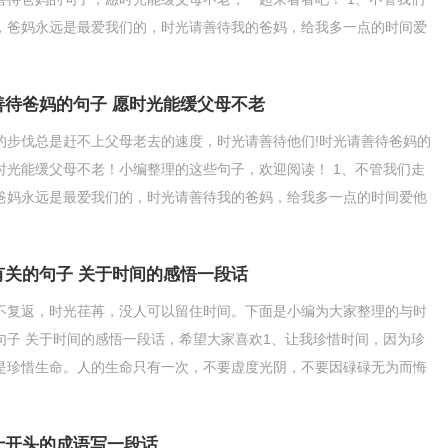
，爸妈永远是最爱我们的，时光请善待我的爸妈，给我多一点的时间爱
2、生命中最最感
善待爸妈的句子 愿时光能缓父母不老
的步伐总是赶不上父母老去的速度，时光请善待他们!时光请善待爸妈的
时光能缓父母不老！小编整理的这些句子，欢迎阅读！ 1、不管我们走
爸妈永远是最爱我们的，时光请善待我的爸妈，给我多一点的时间爱他
、生命中最最感恩
有关的句子 关于时间的感悟一段话
不复返，时光荏苒，没人可以留住时间。下面是小编为大家整理的与时
句子 关于时间的感悟一段话，希望大家喜欢1、让我珍惜时间，因为珍
是珍惜生命。人的生命只有一次，不要虚度光阴，不要因碌碌无为而悔
们，从这一刻开始，
十开头的成语写一段话