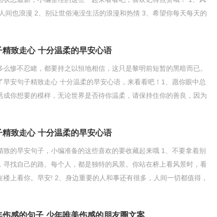
,人间也浪漫 2、别让世俗淹没生活的浪漫和热情 3、希望你每天每天的
幸福就是
子精致走心 十分温柔的早安心语
多么惨不忍睹，都要持之以恒地相信，这只是黎明前短暂的黑暗而已。
了早安句子精致走心 十分温柔的早安心语，来看看吧！1、愿你眼中总
活成你想要的模样，无论世界是否待你温柔，请保持住你的善良，因为
你不期而遇。早安!
子精致走心 十分温柔的早安心语
精致的早安句子，小编准备的这些喜欢的要收藏起来哦 1、不要拿着别
，寻找自己的路。每个人，都是独特的风景。你站在桥上看风景时，看
在楼上看你。早安! 2、身边重要的人和事还有很多，人间一切都值得，
得你去伤心难过
年伤感的句子 少年唯美伤感的朋友圈文案