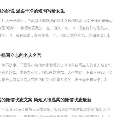
孩的说说 温柔干净的短句写给女生
，让人一见倾心，下面是小编整理的温柔女孩的说说 温柔干净的短句写
欢迎阅读! 1、希望你爱我少一点，但久一点。 2、没有好好告别的人，
逢的。 3、夜色温柔，而你更甚。 4、你是无意穿堂风，偏偏孤倨引山
无法阻
外描写立志的名人名言
，终不济事。下面是小编为大家整理的古今中外描写立志的名人名言句
大家喜欢!1、丈夫志不大，何以佐乾坤?2、人生在勤，不索何获?3、据
大部分人都是在别人荒废的时间里崭露头角的。君子志于择天下。4、
日，明日何其多
柔的微信状态文案 简短又很温柔的微信状态最新
定一朵花 必须长成向日葵或玫瑰。极致温柔的微信状态文案 简短又很
信状态最新，小编整理的这些一起来看看吧，喜欢记得点赞哦！ 1、风