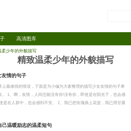
子
高清图库
温柔少年的外貌描写
精致温柔少年的外貌描写
女友情的句子
界上最难得的情谊，下面是为小编为大家整理的描写少女友情的句子希
欢。 1、啊，友情，人间怎能没有你!没有你，即使是在阳光下，也会感
即使是在人群中，也会感到不安。 2、我已把玫瑰插上花篮，我已用甘露
，我衷心地祈
致自己温暖励志的温柔短句