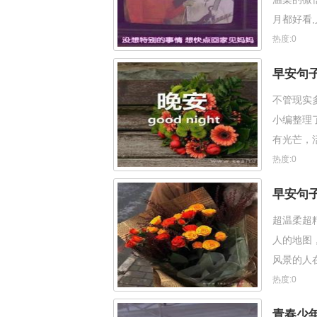
月都好看
开心 4、
热度:0
早安句
不管现实
小编整理
有光芒，
好运会与
热度:0
早安句
超温柔超
人的地图
风景的人
唯独不值
热度:0
青春少