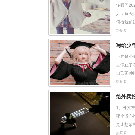
转眼间2
人，每天
值得我前
需找什么
热度:0
写给少
下面是小
旦停止了
自己延伸
4、让我
热度:0
给外卖
1、外卖
哪个没心
觉比想象
好，烧烤
热度:0