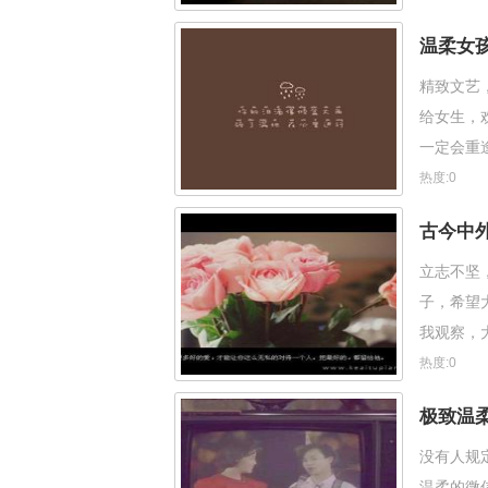
温柔女
精致文艺
给女生，
一定会重
洪。 5、
热度:0
古今中
立志不坚
子，希望
我观察，
明日复明
热度:0
极致温
没有人规
温柔的微