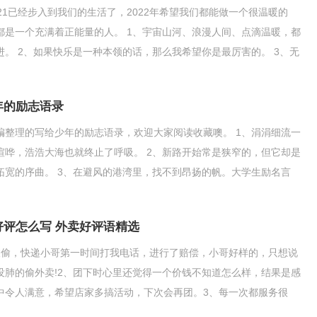
021已经步入到我们的生活了，2022年希望我们都能做一个很温暖的
都是一个充满着正能量的人。 1、宇宙山河、浪漫人间、点滴温暖，都
进。 2、如果快乐是一种本领的话，那么我希望你是最厉害的。 3、无
借口，一无
年的励志语录
编整理的写给少年的励志语录，欢迎大家阅读收藏噢。 1、涓涓细流一
喧哗，浩浩大海也就终止了呼吸。 2、新路开始常是狭窄的，但它却是
拓宽的序曲。 3、在避风的港湾里，找不到昂扬的帆。大学生励名言
们将事前的忧虑
好评怎么写 外卖好评语精选
被偷，快递小哥第一时间打我电话，进行了赔偿，小哥好样的，只想说
没肺的偷外卖!2、团下时心里还觉得一个价钱不知道怎么样，结果是感
中令人满意，希望店家多搞活动，下次会再团。3、每一次都服务很
就是避免不了烤焦部分