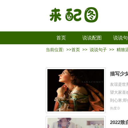
首页
说说配图
说说句
当前位置: >>
首页
>>
说说句子
>>
精致
描写少
友谊是世
望大家喜
到心寒;
斟满酒盅
热度:0
2022