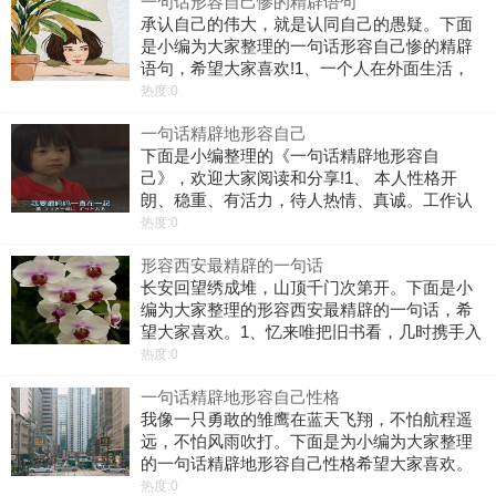
一句话形容自己惨的精辟语句
习惯，记得住倒霉，记不住走运，这实
承认自己的伟大，就是认同自己的愚疑。下面
是小编为大家整理的一句话形容自己惨的精辟
语句，希望大家喜欢!1、一个人在外面生活，
其实真的挺累的，可是不能对生活失去信心，
热度:0
我想家了，真的。2、不要妄想你能够猜透一个
一句话精辟地形容自己
人，人心是最没有底线也最深不可测。
下面是小编整理的《一句话精辟地形容自
己》，欢迎大家阅读和分享!1、 本人性格开
朗、稳重、有活力，待人热情、真诚。工作认
真负责，积极主动，能吃苦耐劳;喜欢思考，虚
热度:0
心与人交流，有较强的组织能力。2、我是个健
形容西安最精辟的一句话
身控，反应快、有进取心，同时我也是个
长安回望绣成堆，山顶千门次第开。下面是小
编为大家整理的形容西安最精辟的一句话，希
望大家喜欢。1、忆来唯把旧书看，几时携手入
长安!2、西安封域中，清水岩泉好。3、修竹挼
热度:0
蓝，梅山耸翠，小小佳处西安。4、忆长安，九
一句话精辟地形容自己性格
月时。5、一为迁客去长沙，西望
我像一只勇敢的雏鹰在蓝天飞翔，不怕航程遥
远，不怕风雨吹打。下面是为小编为大家整理
的一句话精辟地形容自己性格希望大家喜欢。
1、班里的同学都夸我聪明能干，其实我并不聪
热度:0