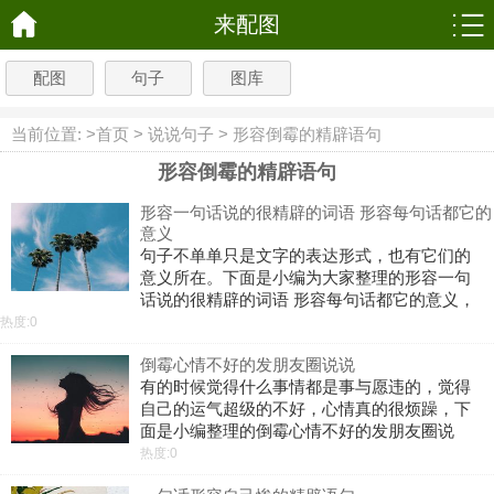
来配图
配图
句子
图库
当前位置: >
首页
>
说说句子
>
形容倒霉的精辟语句
形容倒霉的精辟语句
形容一句话说的很精辟的词语 形容每句话都它的
意义
句子不单单只是文字的表达形式，也有它们的
意义所在。下面是小编为大家整理的形容一句
话说的很精辟的词语 形容每句话都它的意义，
希望大家喜欢1、我并没有多优秀，只希望你永
热度:0
远不要走。2、玫瑰很美，深刺人心，太阳很
倒霉心情不好的发朋友圈说说
暖，深拥不及。3、等你腻了，离开了
有的时候觉得什么事情都是事与愿违的，觉得
自己的运气超级的不好，心情真的很烦躁，下
面是小编整理的倒霉心情不好的发朋友圈说
说，欢迎阅读! 1、无所谓什么忠义，只是不想
热度:0
看到更多无辜的人倒霉糟秧。 2、人有一种坏