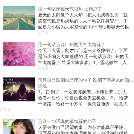
明，只是肯用功，不贪玩罢了。2、我有一个缺
用一句话形容天气很热 太精辟了
点：爱哭。谁要是惹到我，我的眼睛就
夏天的太阳像个大火炉，把大地烤得发烫，就
连空气也是热烘烘的，人一动就浑身冒汗。下
面是为小编为大家整理的 用一句话形容天气很
热 太精辟了 希望大家喜欢。1、八月骄阳似张
热度:0
火伞，中午，天空亮得耀眼，好像一大张烧烫
用一句话形容广州的天气太精辟了
了的白马口铁板。路边垂柳的细枝一
今天下大雪，刚才出门见一大爷摔倒了。下面
是为小编为大家整理的 用一句话形容广州的天
气太精辟了 希望大家喜欢。1、雪花微甜，人
生不苦。2、冬天来了，你别见怪。3、没有经
热度:0
历严冬就不能体会春天的温暖。4、春有百花秋
形容自己跌倒自己爬的句子 跌倒了爬起来的励志
有月，夏有凉风冬有雪。5、晚来
说说
1、 跌倒了，一定要爬起来。不爬起来，别人
会看不起你，你自己也会失去机会。 2、 给梦
一条路，给路一个方向，得失皆随缘，心宽人
自安，跌倒了学会自己如何爬起来，受伤了更
热度:0
得学会自己疗伤，生命只有走出的精彩，没有
形容一句话说的很精辟的句子
等待出的辉煌。 3、 生活是吝啬
人要去做自己渴望的事，内心才能真正平静。
下面是小编为大家整理的形容一句话说的很精