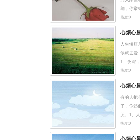
翩，你举
是忍不住
热度:0
心烦心
人生短短
候就去爱
1、夜深
的平淡，
热度:0
心烦心累
有的人把
了，你还
哭。1、
实际就算
热度:0
心烦心