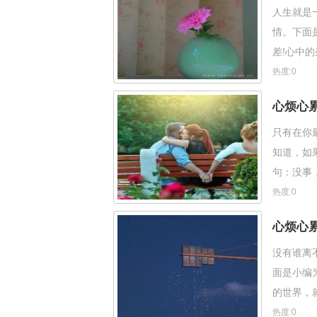
人生就是
情。下面
差!心中
热度:0
心烦心
只有在你
知道，如
句：没事
家喜欢。
热度:0
心烦心
没有谁离
面是小编
的世界，
梦，我是
热度:0