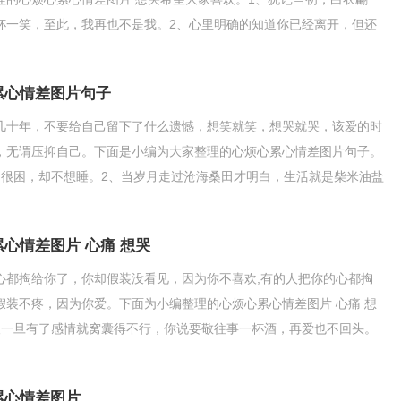
杯一笑，至此，我再也不是我。2、心里明确的知道你已经离开，但还
想要努力抓住一丝自嘲
累心情差图片句子
几十年，不要给自己留下了什么遗憾，想笑就笑，想哭就哭，该爱的时
，无谓压抑自己。下面是小编为大家整理的心烦心累心情差图片句子。
，很困，却不想睡。2、当岁月走过沧海桑田才明白，生活就是柴米油盐
是心手相携的温馨，
心情差图片 心痛 想哭
心都掏给你了，你却假装没看见，因为你不喜欢;有的人把你的心都掏
假装不疼，因为你爱。下面为小编整理的心烦心累心情差图片 心痛 想
人一旦有了感情就窝囊得不行，你说要敬往事一杯酒，再爱也不回头。
你醉到黄昏独自愁，
累心情差图片