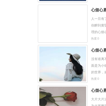
心烦心
人一旦有
你醉到黄
理的心烦
人生没有
热度:0
心烦心
没有谁离
面是为小
的世界，
梦，我是
热度:0
心烦心
大片大片
为大家整