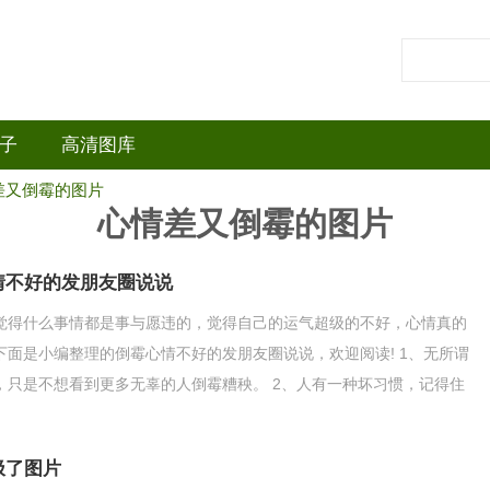
子
高清图库
差又倒霉的图片
心情差又倒霉的图片
情不好的发朋友圈说说
觉得什么事情都是事与愿违的，觉得自己的运气超级的不好，心情真的
下面是小编整理的倒霉心情不好的发朋友圈说说，欢迎阅读! 1、无所谓
，只是不想看到更多无辜的人倒霉糟秧。 2、人有一种坏习惯，记得住
不住走运，这实
极了图片