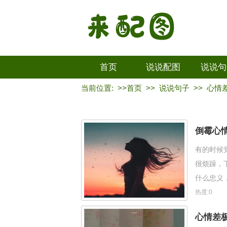
首页
说说配图
说说句
当前位置: >>
首页
>>
说说句子
>>
心情
倒霉心
有的时候
很烦躁，
什么忠义
倒霉，记
热度:0
心情差