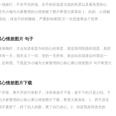
一场旅行，不在乎目的地，在乎的应该是沿途的风景以及看风景的心
是为小编为大家整理的心情差极了图片希望大家喜欢.1、此刻，心情极
的杂乱，休息不好的睡眠，严重影响着我!又一次想逃离这个世界……
累心情差图片 句子
最落魄时，才会知道谁是为你担心的笨蛋，谁是形同陌路的混蛋。真想
果有一天，我失去了一切，变的一无所有。谁会站在我身边对我说一
，还有我。下面是为小编为大家整理的心烦心累心情差图片 句子希望大
1、有的人把心都掏给
累心情差图片下载
不开谁，离不开的只有影子。没有谁放不下谁，放不下的只是心结。下
为大家整理的心烦心累心情差图片下载，希望大家喜欢。1、挤不进去
就不要挤了，碍了别人的眼，累了自己的心。2、你是我患得患失的
你可有可无的人。毕竟这