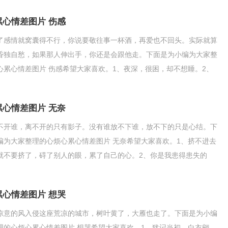
累心情差图片 伤感
了感情就窝囊得不行，你说要敬往事一杯酒，再爱也不回头。实际就算
昏独自愁，如果那人伸出手，你还是会跟他走。下面是为小编为大家整
心累心情差图片 伤感希望大家喜欢。1、夜深，很困，却不想睡。2、
失败，只有粉碎!3
累心情差图片 无奈
不开谁，离不开的只有影子。没有谁放不下谁，放不下的只是心结。下
编为大家整理的心烦心累心情差图片 无奈希望大家喜欢。1、挤不进去
就不要挤了，碍了别人的眼，累了自己的心。2、你是我患得患失的
你可有可无的人。毕竟
累心情差图片 想哭
凉意的风入侵这座荒凉的城市，树叶黄了，大雁也走了。下面是为小编
理的心烦心累心情差图片 想哭希望大家喜欢。1、犹记当初，白衣翩