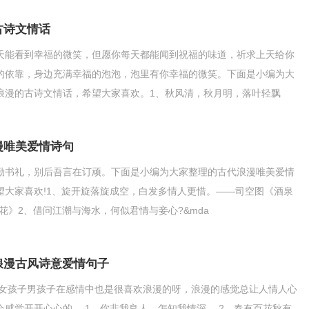
古诗文情话
天能看到幸福的微笑，但愿你每天都能闻到祝福的味道，祈求上天给你
的依靠，身边充满幸福的泡泡，泡里有你幸福的微笑。下面是小编为大
浪漫的古诗文情话，希望大家喜欢。1、秋风清，秋月明，落叶轻飘
渐渐浓，想念你梦见你，
漫唯美爱情诗句
勤书礼，别后吾言在订顽。下面是小编为大家整理的古代浪漫唯美爱情
望大家喜欢!1、旋开旋落旋成空，白发多情人更惜。——司空图《酒泉
杏花》2、借问江潮与海水，何似君情与妾心?&mda
浪漫古风诗意爱情句子
女孩子男孩子在感情中也是很喜欢浪漫的呀，浪漫的感觉总让人情人心
会感觉开开心心的。 1、你非我良人，怎知我情深。 2、春有百花秋有