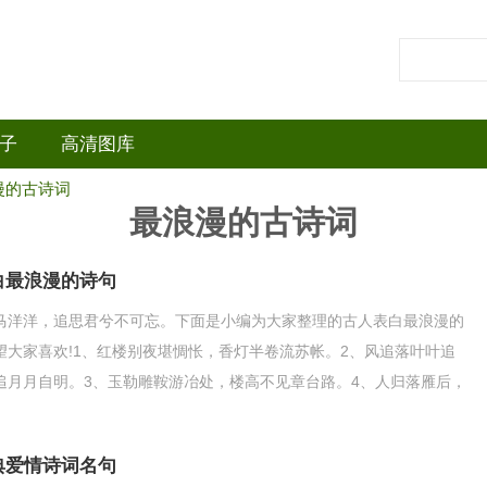
子
高清图库
漫的古诗词
最浪漫的古诗词
白最浪漫的诗句
马洋洋，追思君兮不可忘。下面是小编为大家整理的古人表白最浪漫的
望大家喜欢!1、红楼别夜堪惆怅，香灯半卷流苏帐。2、风追落叶叶追
追月月自明。3、玉勒雕鞍游冶处，楼高不见章台路。4、人归落雁后，
前。5、天涯地角
典爱情诗词名句