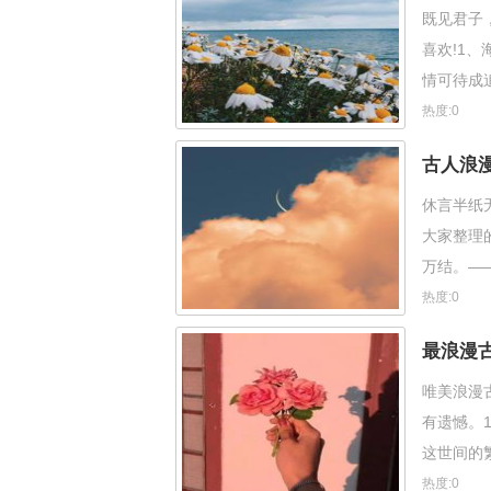
既见君子
喜欢!1
情可待成
4、千金
热度:0
古人浪
休言半纸
大家整理
万结。—
热度:0
最浪漫
唯美浪漫
有遗憾。
这世间的
塌，寄人
热度:0