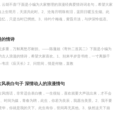
，云胡不喜!下面是小编为大家整理的浪漫经典爱情诗词名句，希望大家
、海上生明月，天涯共此时。2、沧海月明珠有泪，蓝田日暖玉生烟。此
追忆，只是当时已惘然。3、待约个梅魂，黄昏月淡，与伊深怜低语。
纵买相如赋，脉脉
漫的情诗
无多重，万斛离愁尽耐担。——陈蓬姐《寄外二首其二》下面是小编为
的古人浪漫的情诗，希望大家喜欢。1、别来半岁音书绝，一寸离肠千
—韦庄《应天长》2、问世间，情是何物，直教
古风表白句子 深情动人的浪漫情句
古风情话，非常适合表白噢，一生很短，喜欢就要大声说出来，才不会
1、时间为媒，青春为聘，此生，你若为良辰，我愿当美景。2、我不要
繁华，你就是我的天下。此生有你，世间再无其他。3、纵然这天下崩
篱下，也要护你一世