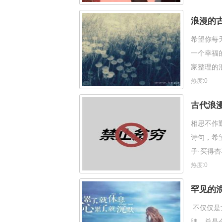
浪漫的
希望你每
一个幸福
家整理的
零，寒意
热度:0
古代浪
相思不作
诗句，希
子·买得
热度:0
罕见的
不仅仅是
脾，总是