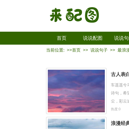
首页
说说配图
说说句
当前位置: >>
首页
>>
说说句子
>>
最浪
古人表
车遥遥兮
诗句，希
尘，彩云
思发在花
热度:0
浪漫经