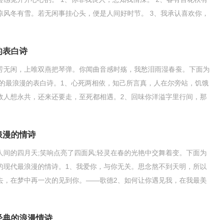
凉风冬有雪。若无闲事挂心头，便是人间好时节。 3、我承认喜欢你，
欢
的表白诗
芳无闲，上唯双燕把琴弹。你闻曲音感时殇，我愁泪雨湿春蚕。下面为
 的最浪漫的表白诗。1、心死两相依，知己所言真，人在尔旁站，饥饿
故人想永共，还来还要走，至死都相遇。2、回味你洋溢字里行间，那
的五百香卷。只等，
浪漫的情诗
人间的四月天;笑响点亮了四面风;轻灵在春的光艳中交舞着变。下面为
的现代最浪漫的情诗。1、我爱你，与你无关。思念熬不到天明，所以
去，在梦中再一次的见到你。——歌德2、如何让你遇见我，在我最美
经典的浪漫情诗