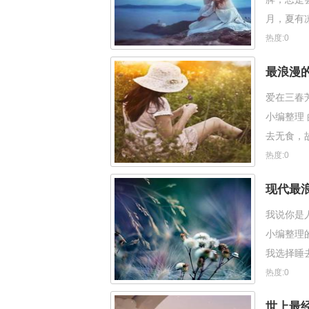
月，夏有
以后你喜
热度:0
最浪漫
爱在三春
小编整理
去无食，
百转牵肠
热度:0
现代最
我说你是
小编整理
我选择睡
丽
热度:0
世上最