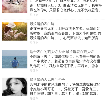
1、愿得一人心，白首不相离。2、与君初相
识，犹如故人归。3、白茶清欢无别事，我在等
风也等你4、只愿君心似我心，定不负相思意。
5、一生一世一双人，半醉半醒半浮生。6、玲
热度:0
珑骰子安红豆，入骨相思知不知。7、山有木兮
最浪漫的表白诗
木有枝，心悦君兮君不知。8、愿
爱在三春芳无闲，上唯双燕把琴弹。你闻曲音
感时殇，我愁泪雨湿春蚕。下面为小编整理 的
最浪漫的表白诗。1、心死两相依，知己所言
真，人在尔旁站，饥饿去无食，故人想永共，
热度:0
还来还要走，至死都相遇。2、回味你洋溢字里
适合表白的藏头诗大全 最浪漫表白藏头诗
行间，那百转牵肠的五百香卷。只等，
不想编下去了，如果你很忙，只看每一句的第
一个字就够了。超适合表白的藏头诗有没有甜
到你呢？1、我欲自嗟还不敢，喜君来共雪争
明，欢伯便同分玉髓，你若今生心不悟。2、我
热度:0
自依依望远游，喜君莫名觉轻愁，欢意足枕独
最浪漫的古风表白句子
思远，你影如风浮心头。3、我爱攀岩登
33句浪漫的古风表白句子，快快拿去撩拨你的
小姐姐小哥哥吧！ 1、浮世万千，吾爱有三，
日月与卿，朝为日，暮为月，卿为朝朝暮暮。
2、我不要这世间的繁华，你就是我的天下。此
热度:0
生有你，世间再无他。 3、纵然这天下崩塌，