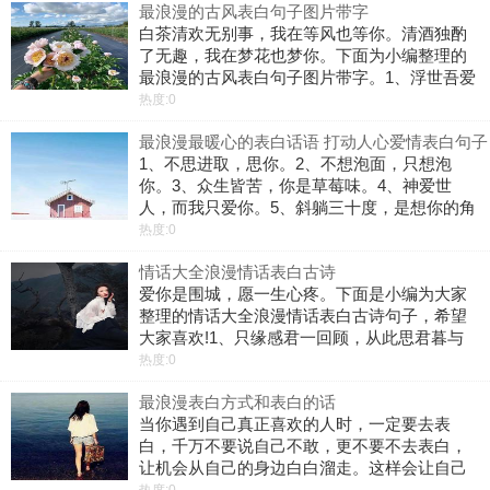
最浪漫的古风表白句子图片带字
寄人篱下，也要护你一世韶华。
白茶清欢无别事，我在等风也等你。清酒独酌
了无趣，我在梦花也梦你。下面为小编整理的
最浪漫的古风表白句子图片带字。1、浮世吾爱
有日、月与卿。日为朝，月为暮，卿为朝朝暮
热度:0
暮。2、何为思念?日月，星辰，旷野雨落。可
最浪漫最暖心的表白话语 打动人心爱情表白句子
否具体?山川，江流，烟袅湖泊。可否
1、不思进取，思你。2、不想泡面，只想泡
你。3、众生皆苦，你是草莓味。4、神爱世
人，而我只爱你。5、斜躺三十度，是想你的角
度。6、你是我所有心动和欢呼雀跃。7、好想
热度:0
抱着你，然后谁都不给碰。8、姑娘我有个恋爱
情话大全浪漫情话表白古诗
想跟你谈一下。9、今夜我不关心人
爱你是围城，愿一生心疼。下面是小编为大家
整理的情话大全浪漫情话表白古诗句子，希望
大家喜欢!1、只缘感君一回顾，从此思君暮与
朝。2、夜清清，月凄凄，佳人那头惹人惜。
热度:0
3、我见青山多妩媚，料青山见我应如是。4、
最浪漫表白方式和表白的话
相见争如不见，有情何似无情。5、我
当你遇到自己真正喜欢的人时，一定要去表
白，千万不要说自己不敢，更不要不去表白，
让机会从自己的身边白白溜走。这样会让自己
后悔的，会留下遗憾的。即使被拒绝也是没关