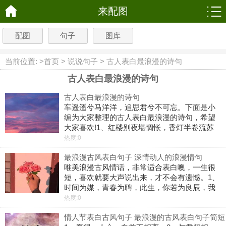
来配图
配图
句子
图库
当前位置: >
首页
>
说说句子
>
古人表白最浪漫的诗句
古人表白最浪漫的诗句
古人表白最浪漫的诗句
车遥遥兮马洋洋，追思君兮不可忘。下面是小
编为大家整理的古人表白最浪漫的诗句，希望
大家喜欢!1、红楼别夜堪惆怅，香灯半卷流苏
帐。2、风追落叶叶追尘，彩云追月月自明。
热度:0
3、玉勒雕鞍游冶处，楼高不见章台路。4、人
最浪漫古风表白句子 深情动人的浪漫情句
归落雁后，思发在花前。5、天涯地角
唯美浪漫古风情话，非常适合表白噢，一生很
短，喜欢就要大声说出来，才不会有遗憾。1、
时间为媒，青春为聘，此生，你若为良辰，我
愿当美景。2、我不要这世间的繁华，你就是我
热度:0
的天下。此生有你，世间再无其他。3、纵然这
情人节表白古风句子 最浪漫的古风表白句子简短
天下崩塌，寄人篱下，也要护你一世