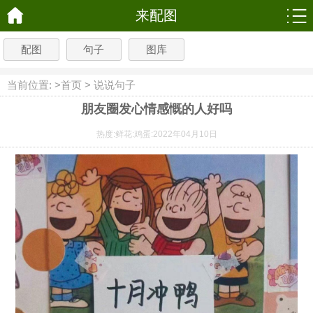
来配图
配图
句子
图库
当前位置: >
首页
>
说说句子
朋友圈发心情感慨的人好吗
热度:
鲜花:
鸡蛋:
2022年04月10日