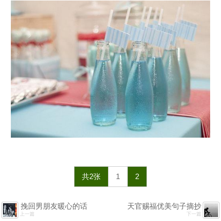
共2张
1
2
挽回男朋友暖心的话
天官赐福优美句子摘抄
上一篇
下一篇