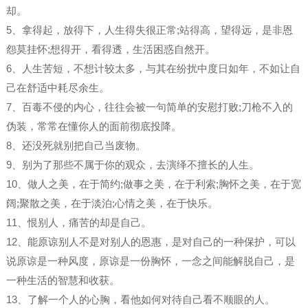
却。
5、拿得起，放得下，人生得失很正常;站得高，望得远，是非恩
怨莫挂怀;想得开，看得透，生活困惑自然开。
6、人生苦短，不想计较太多，与其在纷扰中度日如年，不如让自
己在舒适中耗尽余生。
7、百毒不侵的内心，往往会被一句简单的安慰打败;刀枪不入的
伪装，常常在懂你人的面前彻底投降。
8、还没死就别把自己当废物。
9、别为了那些不属于你的观众，去演绎不擅长的人生。
10、做人之美，在于简约;做事之美，在于利索;胸怀之美，在于宽
阔;聚散之美，在于淡泊;心情之美，在于快乐。
11、恨别人，痛苦的却是自己。
12、能原谅别人不是对别人的恩惠，是对自己的一种保护，可以
说原谅是一种风度，原谅是一份胸怀，一念之间能解脱自己，是
一种生活的智慧和收获。
13、了解一个人的心胸，看他如何对待自己看不顺眼的人。