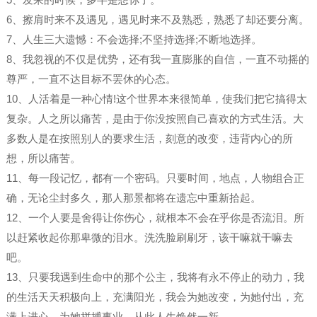
6、擦肩时来不及遇见，遇见时来不及熟悉，熟悉了却还要分离。
7、人生三大遗憾：不会选择;不坚持选择;不断地选择。
8、我忽视的不仅是优势，还有我一直膨胀的自信，一直不动摇的
尊严，一直不达目标不罢休的心态。
10、人活着是一种心情!这个世界本来很简单，使我们把它搞得太
复杂。人之所以痛苦，是由于你没按照自己喜欢的方式生活。大
多数人是在按照别人的要求生活，刻意的改变，违背内心的所
想，所以痛苦。
11、每一段记忆，都有一个密码。只要时间，地点，人物组合正
确，无论尘封多久，那人那景都将在遗忘中重新拾起。
12、一个人要是舍得让你伤心，就根本不会在乎你是否流泪。所
以赶紧收起你那卑微的泪水。洗洗脸刷刷牙，该干嘛就干嘛去
吧。
13、只要我遇到生命中的那个公主，我将有永不停止的动力，我
的生活天天积极向上，充满阳光，我会为她改变，为她付出，充
满上进心，为她拼搏事业，从此人生焕然一新。