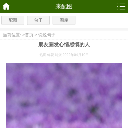
来配图
配图
句子
图库
当前位置: >
首页
>
说说句子
朋友圈发心情感慨的人
热度:
鲜花:
鸡蛋:
2022年04月10日