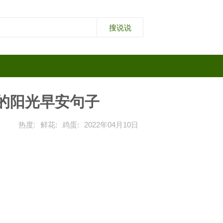
的阳光早安句子
热度:
鲜花:
鸡蛋:
2022年04月10日