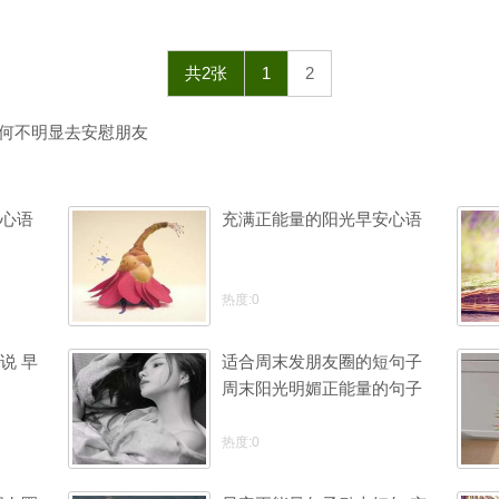
共2张
1
2
如何不明显去安慰朋友
心语
充满正能量的阳光早安心语
热度:0
说 早
适合周末发朋友圈的短句子
周末阳光明媚正能量的句子
热度:0