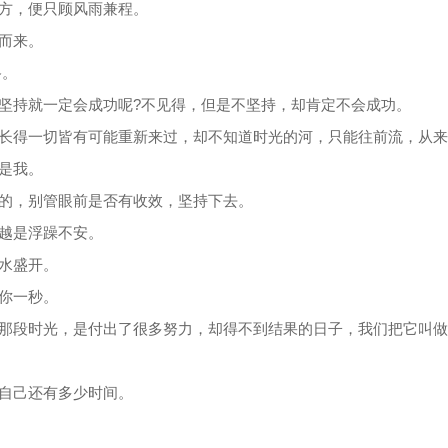
远方，便只顾风雨兼程。
而来。
路。
是坚持就一定会成功呢?不见得，但是不坚持，却肯定不会成功。
，长得一切皆有可能重新来过，却不知道时光的河，只能往前流，从
是我。
好的，别管眼前是否有收效，坚持下去。
人越是浮躁不安。
汗水盛开。
等你一秒。
，那段时光，是付出了很多努力，却得不到结果的日子，我们把它叫
得自己还有多少时间。